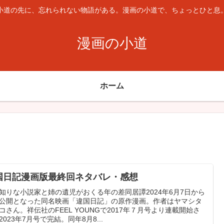
小道の先に、忘れられない物語がある。漫画の小道で、ちょっとひと息
漫画の小道
ホーム
国日記漫画版最終回ネタバレ・感想
知りな小説家と姉の遺児がおくる年の差同居譚2024年6月7日から
公開となった同名映画「違国日記」の原作漫画。作者はヤマシタ
コさん。祥伝社のFEEL YOUNGで2017年７月号より連載開始さ
2023年7月号で完結。同年8月8...