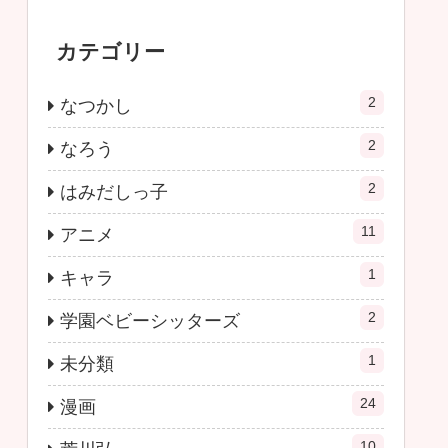
カテゴリー
2
なつかし
2
なろう
2
はみだしっ子
11
アニメ
1
キャラ
2
学園ベビーシッターズ
1
未分類
24
漫画
10