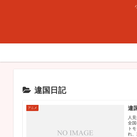
違国日記
違
アニメ
人見
全国
トモ
れ、